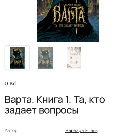
Показать слайд 1
Показать слайд 2
Показать слайд 3
Стандартная цена
0 Kč
Варта. Книга 1. Та, кто
задает вопросы
Автор
Варвара Еналь