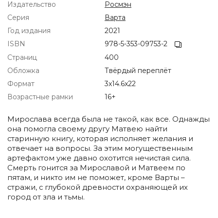
Издательство
Росмэн
Серия
Варта
Год издания
2021
ISBN
978-5-353-09753-2
Страниц
400
Обложка
Твёрдый переплёт
Формат
3x14.6x22
Возрастные рамки
16+
Мирослава всегда была не такой, как все. Однажды
она помогла своему другу Матвею найти
старинную книгу, которая исполняет желания и
отвечает на вопросы. За этим могущественным
артефактом уже давно охотится нечистая сила.
Смерть гонится за Мирославой и Матвеем по
пятам, и никто им не поможет, кроме Варты –
стражи, с глубокой древности охраняющей их
город от зла и тьмы.