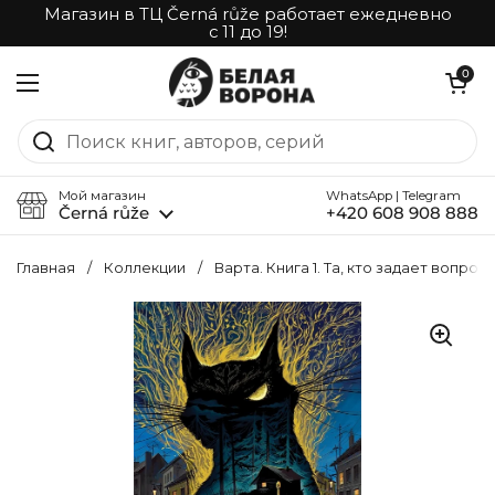
Перейти к материалу
Магазин в ТЦ Černá růže работает ежедневно
с 11 до 19!
Открыть корз
0
Открыть меню
Мой магазин
WhatsApp | Telegram
Černá růže
+420 608 908 888
Главная
/
Коллекции
/
Варта. Книга 1. Та, кто задает вопрос