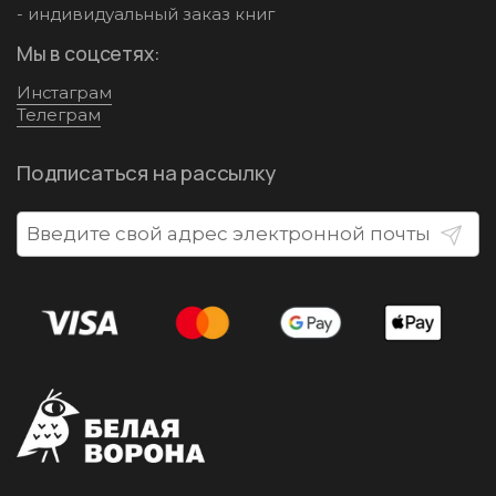
- индивидуальный заказ книг
Мы в соцсетях:
Инстаграм
Телеграм
Подписаться на рассылку
Отпра