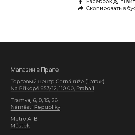
Facebook
"Тви
Скопировать в б
Магазин в Праге
Торговый центр Černá růže (1 этаж)
Na Příkopě 853/12, 110 00, Praha 1
Tramvaj 6, 8, 15, 26
Náměstí Republiky
Metro A, B
Můstek