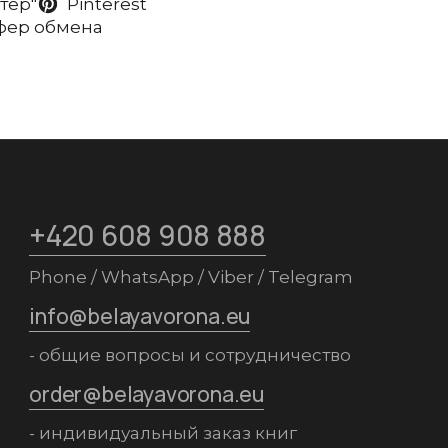
ттер"
Pinterest
уфер обмена
+420 608 908 888
Phone / WhatsApp / Viber / Telegram
info@belayavorona.eu
- общие вопросы и сотрудничество
order@belayavorona.eu
- индивидуальный заказ книг