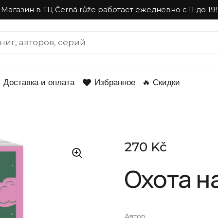
Магазин в ТЦ Černá růže работает ежедневно с 11 до 19!
Доставка и оплата
Избранное
🔥 Скидки
Стандартная це
270 Kč
Охота н
Автор