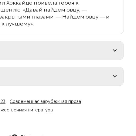
ми Хоккайдо привела героя к
шению. «Давай найдем овцу, —
 закрытыми глазами. — Найдем овцу — и
 к лучшему».
723
Современная зарубежная проза
жественная литература