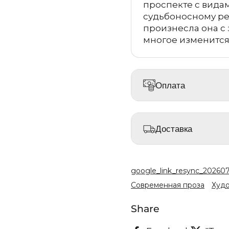
проспекте с вида
судьбоносному ре
произнесла она с
многое изменится
Оплата
Доставка
google_link_resync_20260
Современная проза
Худо
Share