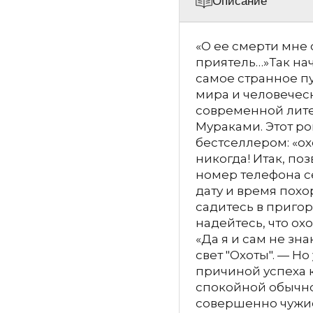
Описание
«О ее смерти мне
приятель…»Так нач
самое странное п
мира и человечес
современной лите
Мураками. Этот р
бестселлером: «ох
никогда! Итак, по
номер телефона се
дату и время похо
садитесь в пригор
надейтесь, что охо
«Да я и сам не зн
свет "Охоты". — Но
причиной успеха к
спокойной обычно
совершенно чужие