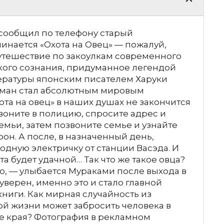
 сообщил по телефону старый
инается «Охота на Овец» — пожалуй,
утешествие по закоулкам современного
кого сознания, придуманное легендой
ратуры японским писателем Харуки
оман стал абсолютным мировым
ота на овец» в наших душах не закончится
звоните в полицию, спросите адрес и
мьи, затем позвоните семье и узнайте
рон. А после, в назначенный день,
одную электричку от станции Васэда. И
та будет удачной… Так что же такое овца?
аю, — улыбается Мураками после выхода в
 уверен, именно это и стало главной
ниги. Как мирная случайность из
й жизни может забросить человека в
 края? Фотография в рекламном