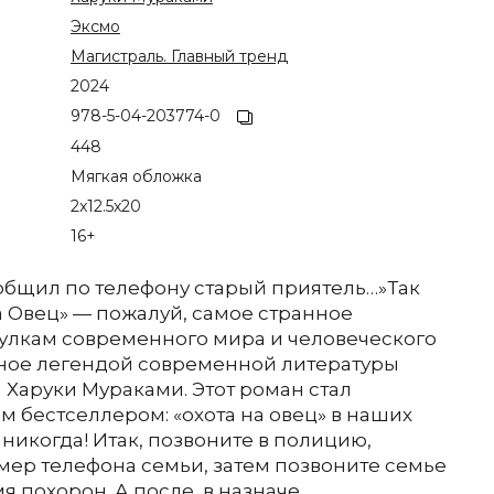
Эксмо
Магистраль. Главный тренд
2024
978-5-04-203774-0
448
Мягкая обложка
2x12.5x20
16+
общил по телефону старый приятель…»Так
а Овец» — пожалуй, самое странное
оулкам современного мира и человеческого
ное легендой современной литературы
Харуки Мураками. Этот роман стал
 бестселлером: «охота на овец» в наших
 никогда! Итак, позвоните в полицию,
мер телефона семьи, затем позвоните семье
мя похорон. А после, в назначе…