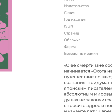
Издательство
Серия
Год издания
ISBN
Страниц
Обложка
Формат
Возрастные рамки
«О ее смерти мне со
начинается «Охота н
путешествие по зак
сознания, придуман
японским писателем 
абсолютным мировым
душах не закончится
спросите адрес и но
и узнайте дату и вре