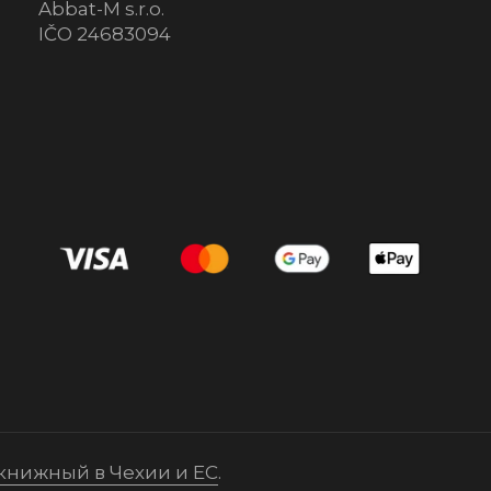
Abbat-M s.r.o.
IČO 24683094
ить
 книжный в Чехии и ЕС
.