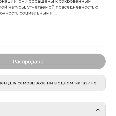
онаций: они обращены к сокровенным
ой натуры, угнетаемой повседневностью,
очность социальными …
тная цена
Распродано
пен для самовывоза ни в одном магазине