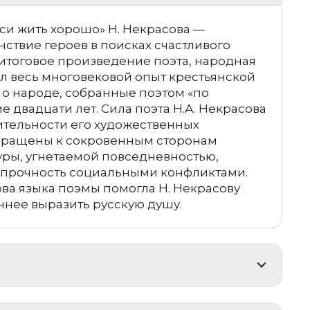
си жить хорошо» Н. Некрасова —
ствие героев в поисках счастливого
 итоговое произведение поэта, народная
ел весь многовековой опыт крестьянской
 о народе, собранные поэтом «по
ие двадцати лет. Сила поэта Н.А. Некрасова
ительности его художественных
бращены к сокровенным сторонам
уры, угнетаемой повседневностью,
прочность социальными конфликтами.
ва языка поэмы помогла Н. Некрасову
ннее выразить русскую душу.