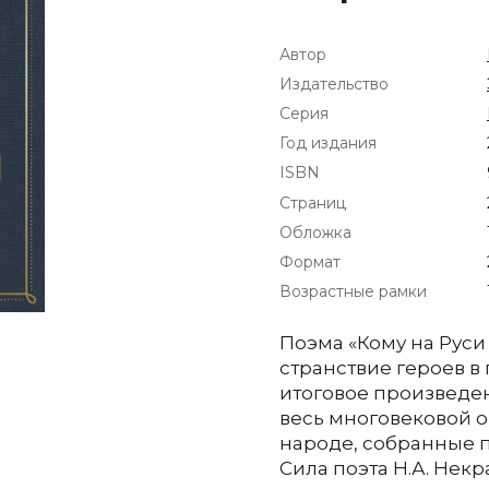
Автор
Издательство
Серия
Год издания
ISBN
Страниц
Обложка
Формат
Возрастные рамки
Поэма «Кому на Руси
странствие героев в 
итоговое произведен
весь многовековой о
народе, собранные п
Сила поэта Н.А. Нек