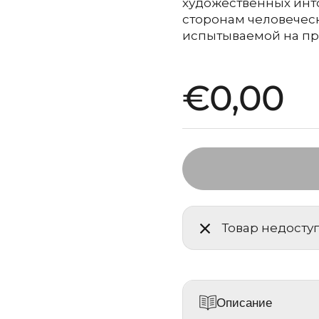
художественных инт
сторонам человеческ
испытываемой на пр
Стандар
€0,00
Товар недосту
Описание