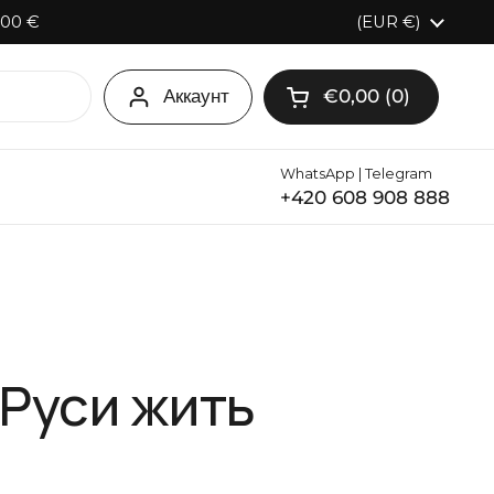
100 €
Страна/регион
(EUR €)
Аккаунт
€0,00
0
Открыть корзину
Корзина Итого:
товаров в вашей ко
WhatsApp | Telegram
+420 608 908 888
на
 Руси жить