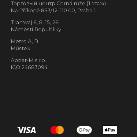
Торговый центр Černá růže (1 этаж)
Na Příkopě 853/12, 110 00, Praha 1
Tramvaj 6, 8, 15, 26
Náměstí Republiky
Metro A, B
Můstek
Abbat-M s.r.o.
IČO 24683094