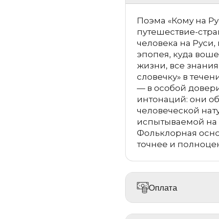
Поэма «Кому на Ру
путешествие-стран
человека на Руси,
эпопея, куда вош
жизни, все знания
словечку» в течен
— в особой довер
интонаций: они о
человеческой нат
испытываемой на 
Фольклорная осно
точнее и полноце
Оплата