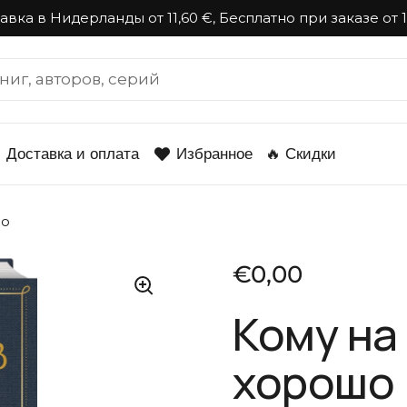
авка в Нидерланды от 11,60 €, Бесплатно при заказе от 
Доставка и оплата
Избранное
🔥 Скидки
шо
Стандартная це
€0,00
Кому на
хорошо